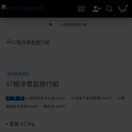
S7極淨豐盈旅行組
:
潔淨養護頭皮
S7極淨豐盈旅行組
內 容 物
S7髮根角質淨化液50ml
*1 、
S7輕盈平衡洗髮精50ml
*1
、
S7柔
敏蘊髮洗髮精50ml
*1
、
養髮液10ml
*1
重量:
0.27kg