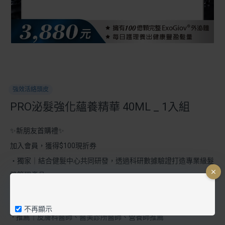
:
強效活絡頭皮
PRO泌髮強化蘊養精華 40ML _ 1入組
✨️新朋友首購禮✨️
加入會員，獲得$100現折券
・獨家｜結合健髮中心共同研發，透過科研數據驗證打造專業級髮
肌管理產品
專利｜
多國專利擁有100億顆完整ExoGiov®生化脈衝外泌體，開
・
啟育髮新世代
不再顯示
推薦｜皮膚科醫師、醫美診所醫師、營養師推薦
・