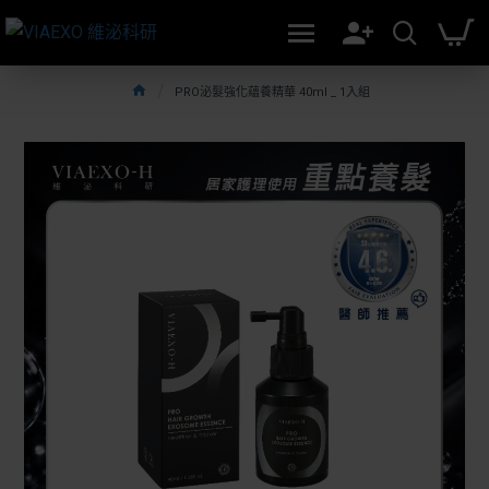
PRO泌髮強化蘊養精華 40ml _ 1入組