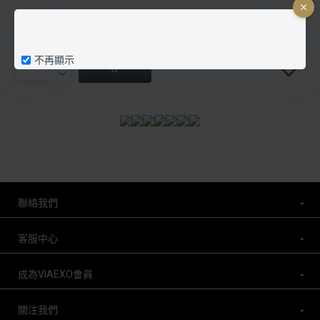
不再顯示
聯絡我們
客服中心
成為VIAEXO會員
關注我們