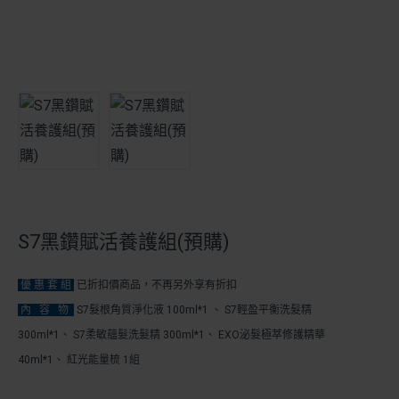
S7黑鑽賦活養護組(預購)
優 惠 套 組
已折扣價商品，不再另外享有折扣
內 容 物
S7髮根角質淨化液 100ml*1
、
S7輕盈平衡洗髮精
300ml*1
、
S7柔敏蘊髮洗髮精 300ml*1
、
EXO泌髮極萃修護精華
40ml*1
、
紅光能量梳 1組