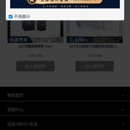
不再顯示
EXO泌髮煥黑精華 40ml
EXO生化脈衝外泌體原液安瓶組 3ml/瓶 _ 1入組
NT$2,980
NT$5,480
加入購物車
加入購物車
聯絡我們
客服中心
成為VIAEXO會員